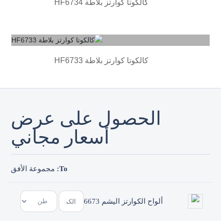
وتا كوارتز بلاطة HF6734
وتا كوارتز بلاطة HF6733
حصول على عرض
أسعار مجاني
To:
مجموعة الأفق
وارتز اليشم 6673