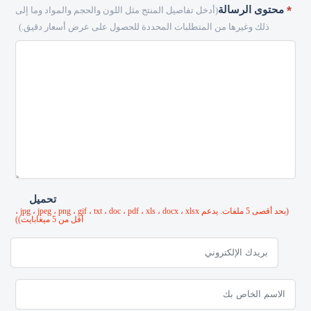
تفاصيل المنتج مثل اللون والحجم والمواد وما إلى
تطلبات المحددة للحصول على عرض أسعار دقيق.)
تحميل
(بحد أقصى 5 ملفات. يدعم jpg ، jpeg ، png ، gif ، txt ، doc ، pdf ، xls ، docx ، xlsx ،
أقل من 5 ميغابايت))