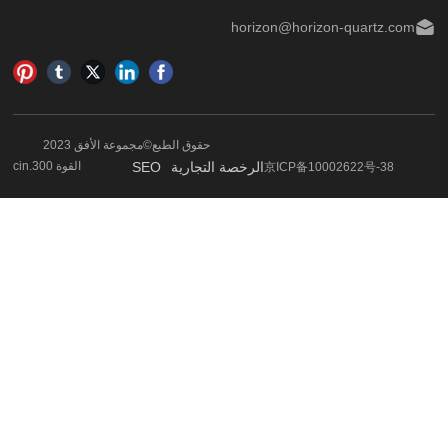
horizon
حقوق الطبع©مجموعة الأفق 2023
الرخصة التجارية
SEO
القوة 300.cin
京I